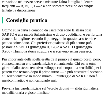
variazione nel mezzo serve a misurare l'altra famiglia di lettere
frequenti — R, N, T, I — e a non sprecare nessuno dei cinque
tentativi a disposizione.
Consiglio pratico
Ottimo sulla carta e comodo da usare non sono la stessa cosa.
SARTO è una parola italianissima e di uso quotidiano, e per fortuna
è anche la migliore secondo il punteggio: in questo caso teoria e
pratica coincidono. Chi preferisce qualcosa di più neutro può
passare a SANTO (punteggio 0,954) o a SALTO (punteggio
0,930). Hanno la stessa struttura e si scrivono senza pensarci.
Più importante della scelta esatta tra il primo e il quinto posto, però,
è impegnarsi su
una
parola iniziale e mantenerla. Chi parte ogni
giorno dallo stesso tentativo sviluppa col tempo una sensibilità per i
pattern che restano dopo il primo turno — e può costruire il secondo
e il terzo tentativo in modo mirato. Il punteggio di SARTO non è
magico; magico è non cambiarlo mai.
Prova la tua parola iniziale sul Wordle di oggi — sfida giornaliera,
modalità oraria e gioco illimitato.