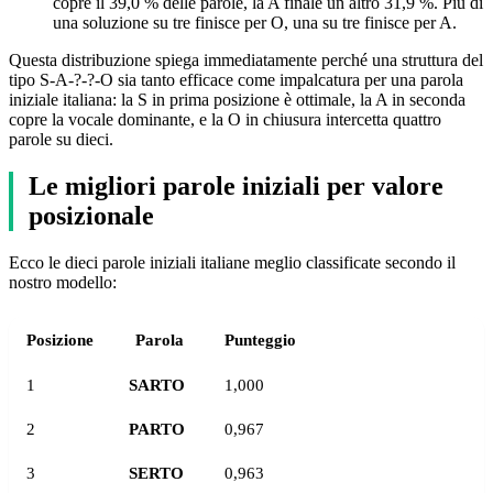
copre il 39,0 % delle parole, la A finale un altro 31,9 %. Più di
una soluzione su tre finisce per O, una su tre finisce per A.
Questa distribuzione spiega immediatamente perché una struttura del
tipo S-A-?-?-O sia tanto efficace come impalcatura per una parola
iniziale italiana: la S in prima posizione è ottimale, la A in seconda
copre la vocale dominante, e la O in chiusura intercetta quattro
parole su dieci.
Le migliori parole iniziali per valore
posizionale
Ecco le dieci parole iniziali italiane meglio classificate secondo il
nostro modello:
Posizione
Parola
Punteggio
1
SARTO
1,000
2
PARTO
0,967
3
SERTO
0,963