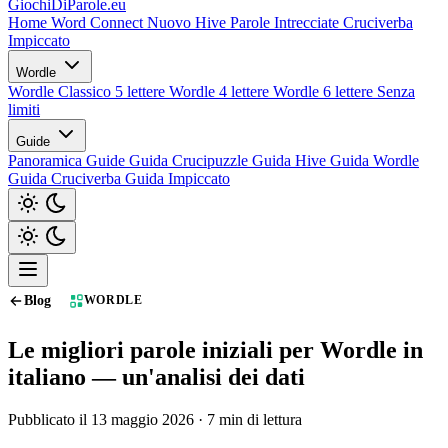
GiochiDiParole
.eu
Home
Word Connect
Nuovo
Hive
Parole Intrecciate
Cruciverba
Impiccato
Wordle
Wordle Classico 5 lettere
Wordle 4 lettere
Wordle 6 lettere
Senza
limiti
Guide
Panoramica Guide
Guida Crucipuzzle
Guida Hive
Guida Wordle
Guida Cruciverba
Guida Impiccato
Blog
WORDLE
Le migliori parole iniziali per Wordle in
italiano — un'analisi dei dati
Pubblicato il 13 maggio 2026 · 7 min di lettura