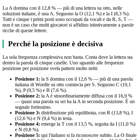
La A domina con il 12,8 % — più di una lettera su otto, nelle
soluzioni italiane, è una A. Seguono la O (12,1 %) e la I (8,3 %).
Tutti e cinque i primi posti sono occupati da vocali e da R, S, T —
non è un caso che molti giocatori si affidino istintivamente a parole
ricche di queste lettere.
Perché la posizione è decisiva
La sola frequenza complessiva non basta. Conta dove la lettera sta
dentro la parola di cinque caselle. Uno sguardo alle frequenze
posizione per posizione svela pattern molto netti:
Posizione 1:
la S domina con il 12,6 % — più di una parola
italiana di Wordle su otto comincia per S. Seguono C (10,1
%), P (9,5 %) e B (7,6 %).
Posizione 2:
la A è straordinariamente diffusa con il 16,9 %
— quasi una parola su sei ha la A in seconda posizione. È un
segnale fortissimo.
Posizione 3:
distribuzione più equilibrata, con R (13,8 %), I
(12,6 %) e N (9,4 %) in testa.
Posizione 4:
emerge la T con il 13,5 %, seguita da I (11,0 %)
e N (9,8 %).
Posizione 5:
qui l'italiano si fa riconoscere subito. La O finale