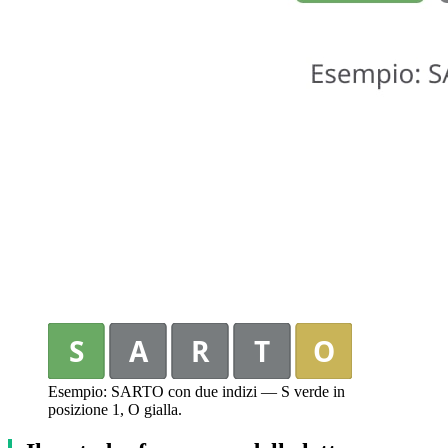
S
A
R
T
O
Esempio: SARTO con due indizi — S verde in
posizione 1, O gialla.