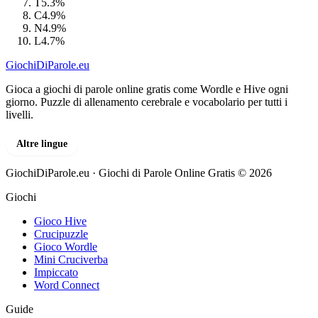
T
5.3%
C
4.9%
N
4.9%
L
4.7%
GiochiDiParole
.eu
Gioca a giochi di parole online gratis come Wordle e Hive ogni
giorno. Puzzle di allenamento cerebrale e vocabolario per tutti i
livelli.
Altre lingue
GiochiDiParole.eu · Giochi di Parole Online Gratis © 2026
Giochi
Gioco Hive
Crucipuzzle
Gioco Wordle
Mini Cruciverba
Impiccato
Word Connect
Guide